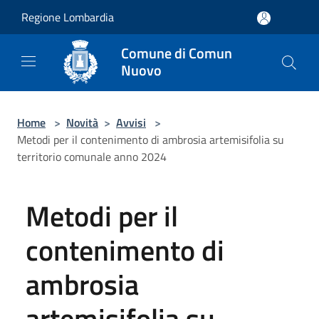
Salta al contenuto principale
Regione Lombardia
Comune di Comun
Nuovo
Home
>
Novità
>
Avvisi
>
Metodi per il contenimento di ambrosia artemisifolia su
territorio comunale anno 2024
Metodi per il
contenimento di
ambrosia
artemisifolia su