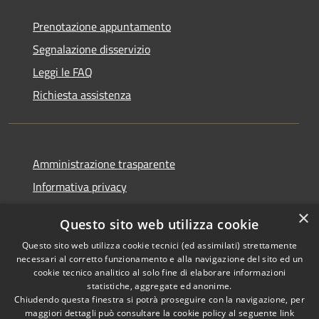
Prenotazione appuntamento
Segnalazione disservizio
Leggi le FAQ
Richiesta assistenza
Amministrazione trasparente
Informativa privacy
Note legali
×
Questo sito web utilizza cookie
Dichiarazione di accessibilità
Questo sito web utilizza cookie tecnici (ed assimilati) strettamente
necessari al corretto funzionamento e alla navigazione del sito ed un
cookie tecnico analitico al solo fine di elaborare informazioni
statistiche, aggregate ed anonime.
Chiudendo questa finestra si potrà proseguire con la navigazione, per
RSS
Copyright © 2026 • Comune di
maggiori dettagli può consultare la cookie policy al seguente
link