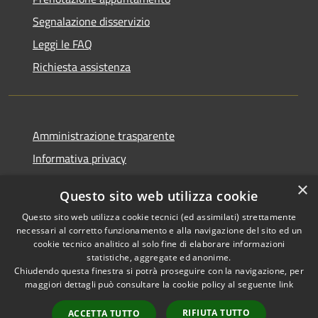
Segnalazione disservizio
Leggi le FAQ
Richiesta assistenza
Amministrazione trasparente
Informativa privacy
Note legali
×
Questo sito web utilizza cookie
Dichiarazione di accessibilità
Questo sito web utilizza cookie tecnici (ed assimilati) strettamente
necessari al corretto funzionamento e alla navigazione del sito ed un
cookie tecnico analitico al solo fine di elaborare informazioni
statistiche, aggregate ed anonime.
Chiudendo questa finestra si potrà proseguire con la navigazione, per
RSS
Copyright © 2026 • Comune di
maggiori dettagli può consultare la cookie policy al seguente
link
Accessibilità
Comun Nuovo • Powered by
Privacy
Municipium
Accesso
•
RIFIUTA TUTTO
ACCETTA TUTTO