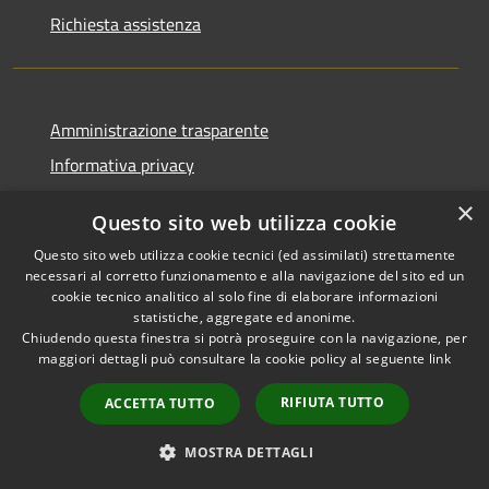
Richiesta assistenza
Amministrazione trasparente
Informativa privacy
Note legali
×
Questo sito web utilizza cookie
Dichiarazione di accessibilità
Questo sito web utilizza cookie tecnici (ed assimilati) strettamente
necessari al corretto funzionamento e alla navigazione del sito ed un
cookie tecnico analitico al solo fine di elaborare informazioni
statistiche, aggregate ed anonime.
Chiudendo questa finestra si potrà proseguire con la navigazione, per
RSS
Copyright © 2026 • Comune di
maggiori dettagli può consultare la cookie policy al seguente
link
Accessibilità
Comun Nuovo • Powered by
Privacy
Municipium
Accesso
•
RIFIUTA TUTTO
ACCETTA TUTTO
Cookie
redazione
Mappa del sito
MOSTRA DETTAGLI