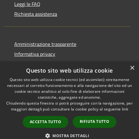
Leggi le FAQ
Richiesta assistenza
Amministrazione trasparente
Informativa privacy
Note legali
×
Questo sito web utilizza cookie
Dichiarazione di accessibilità
Questo sito web utilizza cookie tecnici (ed assimilati) strettamente
necessari al corretto funzionamento e alla navigazione del sito ed un
cookie tecnico analitico al solo fine di elaborare informazioni
statistiche, aggregate ed anonime.
Chiudendo questa finestra si potrà proseguire con la navigazione, per
RSS
Copyright © 2026 • Comune di
maggiori dettagli può consultare la cookie policy al seguente
link
Accessibilità
Comun Nuovo • Powered by
Privacy
Municipium
Accesso
•
RIFIUTA TUTTO
ACCETTA TUTTO
Cookie
redazione
Mappa del sito
MOSTRA DETTAGLI