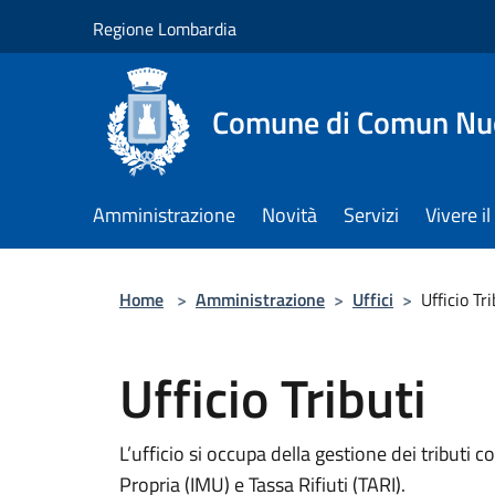
Salta al contenuto principale
Regione Lombardia
Comune di Comun Nu
Amministrazione
Novità
Servizi
Vivere 
Home
>
Amministrazione
>
Uffici
>
Ufficio Tri
Ufficio Tributi
L’ufficio si occupa della gestione dei tributi 
Propria (IMU) e Tassa Rifiuti (TARI).