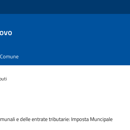
ovo
il Comune
buti
comunali e delle entrate tributarie: Imposta Muncipale