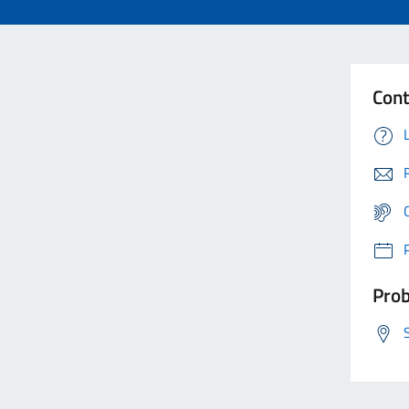
Cont
Prob