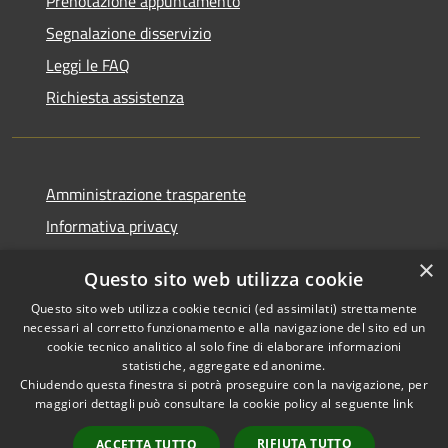
Prenotazione appuntamento
Segnalazione disservizio
Leggi le FAQ
Richiesta assistenza
Amministrazione trasparente
Informativa privacy
Note legali
×
Questo sito web utilizza cookie
Dichiarazione di accessibilità
Questo sito web utilizza cookie tecnici (ed assimilati) strettamente
necessari al corretto funzionamento e alla navigazione del sito ed un
cookie tecnico analitico al solo fine di elaborare informazioni
statistiche, aggregate ed anonime.
Chiudendo questa finestra si potrà proseguire con la navigazione, per
RSS
Copyright © 2026 • Comune di
maggiori dettagli può consultare la cookie policy al seguente
link
Accessibilità
Comun Nuovo • Powered by
Privacy
Municipium
Accesso
•
RIFIUTA TUTTO
ACCETTA TUTTO