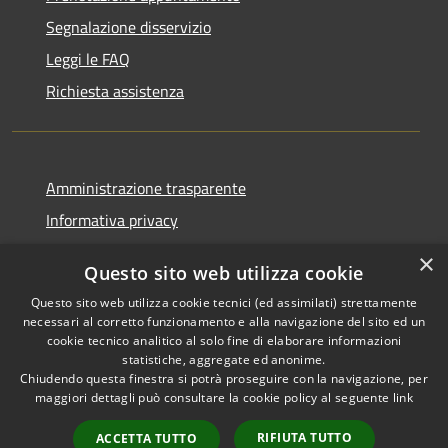
Segnalazione disservizio
Leggi le FAQ
Richiesta assistenza
Amministrazione trasparente
Informativa privacy
Note legali
×
Questo sito web utilizza cookie
Dichiarazione di accessibilità
Questo sito web utilizza cookie tecnici (ed assimilati) strettamente
necessari al corretto funzionamento e alla navigazione del sito ed un
cookie tecnico analitico al solo fine di elaborare informazioni
statistiche, aggregate ed anonime.
Chiudendo questa finestra si potrà proseguire con la navigazione, per
RSS
Copyright © 2026 • Comune di
maggiori dettagli può consultare la cookie policy al seguente
link
Accessibilità
Comun Nuovo • Powered by
Privacy
Municipium
Accesso
•
RIFIUTA TUTTO
ACCETTA TUTTO