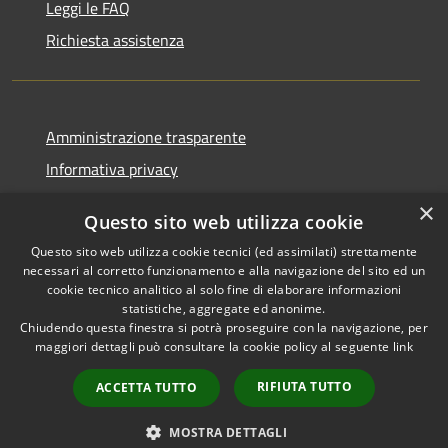
Leggi le FAQ
Richiesta assistenza
Amministrazione trasparente
Informativa privacy
Note legali
×
Questo sito web utilizza cookie
Dichiarazione di accessibilità
Questo sito web utilizza cookie tecnici (ed assimilati) strettamente
necessari al corretto funzionamento e alla navigazione del sito ed un
cookie tecnico analitico al solo fine di elaborare informazioni
statistiche, aggregate ed anonime.
Chiudendo questa finestra si potrà proseguire con la navigazione, per
RSS
Copyright © 2026 • Comune di
maggiori dettagli può consultare la cookie policy al seguente
link
Accessibilità
Comun Nuovo • Powered by
Privacy
Municipium
Accesso
•
RIFIUTA TUTTO
ACCETTA TUTTO
Cookie
redazione
Mappa del sito
MOSTRA DETTAGLI