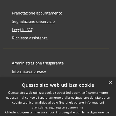
Prenotazione appuntamento
Segnalazione disservizio
Leggi le FAQ
Richiesta assistenza
Amministrazione trasparente
Informativa privacy
Note legali
×
Questo sito web utilizza cookie
Dichiarazione di accessibilità
Questo sito web utilizza cookie tecnici (ed assimilati) strettamente
necessari al corretto funzionamento e alla navigazione del sito ed un
cookie tecnico analitico al solo fine di elaborare informazioni
statistiche, aggregate ed anonime.
Chiudendo questa finestra si potrà proseguire con la navigazione, per
RSS
Copyright © 2026 • Comune di