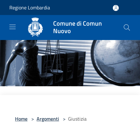
Salta al contenuto principale
Regione Lombardia
Comune di Comun
Nuovo
Home
>
Argomenti
>
Giustizia