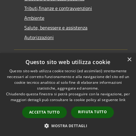
Tributi,finanze e contravvenzioni
Ambiente
Salute, benessere e assistenza
Autorizzazioni
×
Questo sito web utilizza cookie
NOVITÀ
Questo sito web utilizza cookie tecnici (ed assimilati) strettamente
Notizie
necessari al corretto funzionamento e alla navigazione del sito ed un
cookie tecnico analitico al solo fine di elaborare informazioni
Comunicati
statistiche, aggregate ed anonime.
Avvisi
Chiudendo questa finestra si potrà proseguire con la navigazione, per
maggiori dettagli può consultare la cookie policy al seguente
link
VIVERE IL COMUNE
RIFIUTA TUTTO
ACCETTA TUTTO
Luoghi
MOSTRA DETTAGLI
Eventi