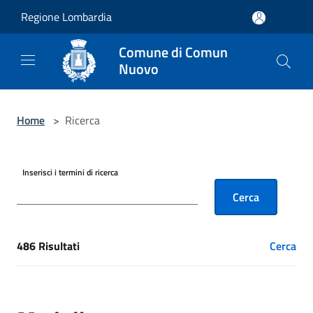
Salta al contenuto principale
Regione Lombardia
Comune di Comun
Nuovo
Home
>
Ricerca
Inserisci i termini di ricerca
Cerca
486 Risultati
Cerca
[results] Risultati