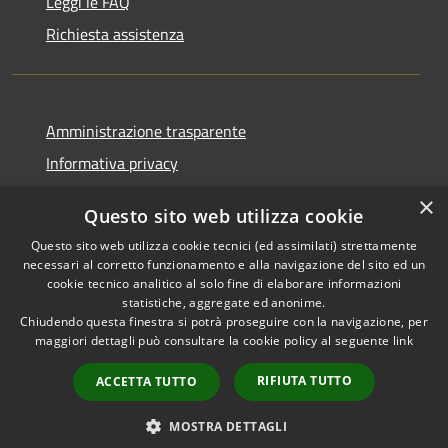
Leggi le FAQ
Richiesta assistenza
Amministrazione trasparente
Informativa privacy
Note legali
×
Questo sito web utilizza cookie
Dichiarazione di accessibilità
Questo sito web utilizza cookie tecnici (ed assimilati) strettamente
necessari al corretto funzionamento e alla navigazione del sito ed un
cookie tecnico analitico al solo fine di elaborare informazioni
statistiche, aggregate ed anonime.
Chiudendo questa finestra si potrà proseguire con la navigazione, per
RSS
Copyright © 2026 • Comune di
maggiori dettagli può consultare la cookie policy al seguente
link
Accessibilità
Comun Nuovo • Powered by
Privacy
Municipium
Accesso
•
RIFIUTA TUTTO
ACCETTA TUTTO
Cookie
redazione
Mappa del sito
MOSTRA DETTAGLI