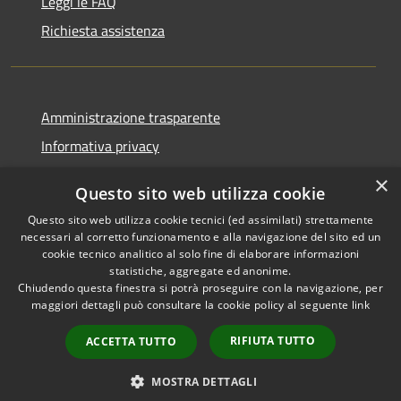
Leggi le FAQ
Richiesta assistenza
Amministrazione trasparente
Informativa privacy
Note legali
×
Questo sito web utilizza cookie
Dichiarazione di accessibilità
Questo sito web utilizza cookie tecnici (ed assimilati) strettamente
necessari al corretto funzionamento e alla navigazione del sito ed un
cookie tecnico analitico al solo fine di elaborare informazioni
statistiche, aggregate ed anonime.
Chiudendo questa finestra si potrà proseguire con la navigazione, per
RSS
Copyright © 2026 • Comune di
maggiori dettagli può consultare la cookie policy al seguente
link
Accessibilità
Comun Nuovo • Powered by
Privacy
Municipium
Accesso
•
RIFIUTA TUTTO
ACCETTA TUTTO
Cookie
redazione
Mappa del sito
MOSTRA DETTAGLI