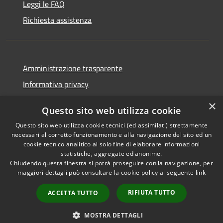
Leggi le FAQ
Richiesta assistenza
Amministrazione trasparente
Informativa privacy
Note legali
×
Questo sito web utilizza cookie
Dichiarazione di accessibilità
Questo sito web utilizza cookie tecnici (ed assimilati) strettamente
necessari al corretto funzionamento e alla navigazione del sito ed un
cookie tecnico analitico al solo fine di elaborare informazioni
statistiche, aggregate ed anonime.
Chiudendo questa finestra si potrà proseguire con la navigazione, per
RSS
Copyright © 2026 • Comune di
maggiori dettagli può consultare la cookie policy al seguente
link
Accessibilità
Comun Nuovo • Powered by
Privacy
Municipium
Accesso
•
RIFIUTA TUTTO
ACCETTA TUTTO
Cookie
redazione
Mappa del sito
MOSTRA DETTAGLI