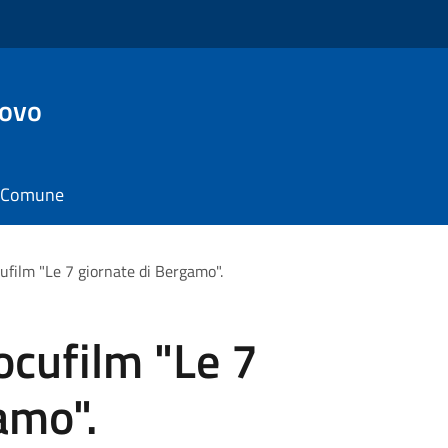
ovo
il Comune
ufilm "Le 7 giornate di Bergamo".
ocufilm "Le 7
amo".