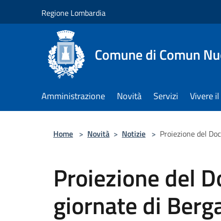
Salta al contenuto principale
Regione Lombardia
Comune di Comun Nu
Amministrazione
Novità
Servizi
Vivere 
Home
>
Novità
>
Notizie
>
Proiezione del Doc
Proiezione del D
giornate di Berg