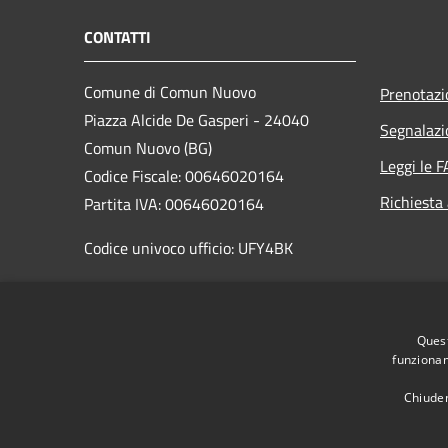
CONTATTI
Comune di Comun Nuovo
Prenotaz
Piazza Alcide De Gasperi - 24040
Segnalazi
Comun Nuovo (BG)
Leggi le 
Codice Fiscale: 00646020164
Richiesta
Partita IVA: 00646020164
Codice univoco ufficio: UFY4BK
PEC:
comune.comun_nuovo@pec.regione.lombardia.it
Quest
Centralino Unico:
+39 035 595043
funzionam
Chiuden