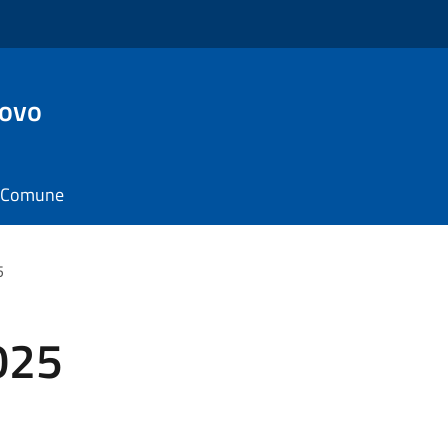
ovo
il Comune
5
025