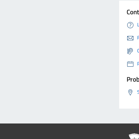
Cont
Prob