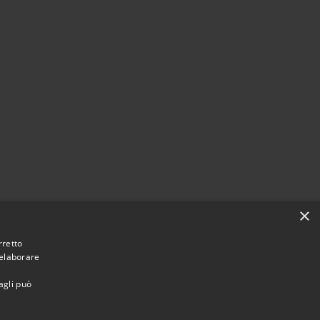
×
rretto
 elaborare
agli può