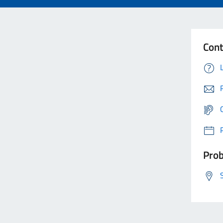
Cont
Prob