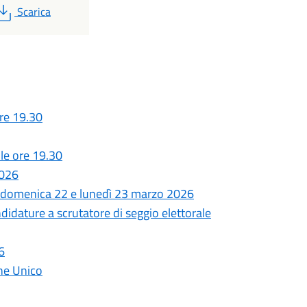
PDF
Scarica
re 19.30
le ore 19.30
2026
 - domenica 22 e lunedì 23 marzo 2026
dature a scrutatore di seggio elettorale
6
one Unico