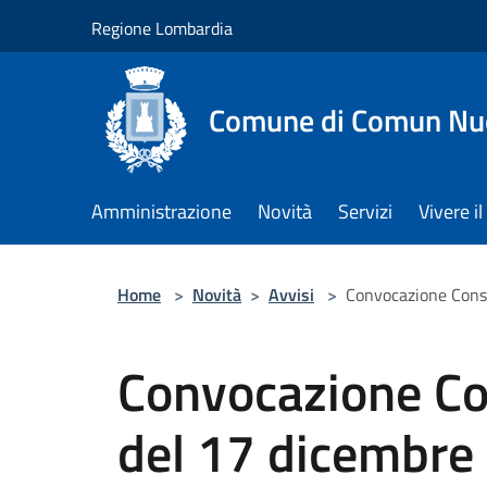
Salta al contenuto principale
Regione Lombardia
Comune di Comun Nu
Amministrazione
Novità
Servizi
Vivere 
Home
>
Novità
>
Avvisi
>
Convocazione Cons
Convocazione Co
del 17 dicembre