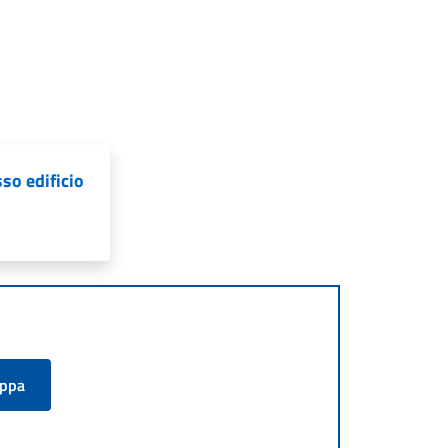
so edificio
appa