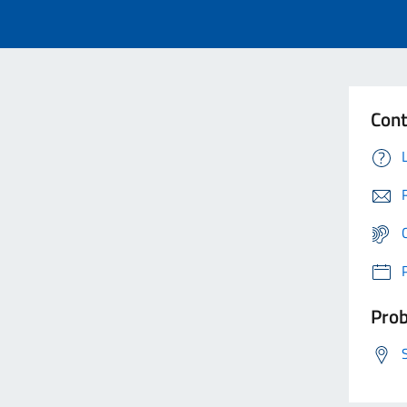
Cont
Prob