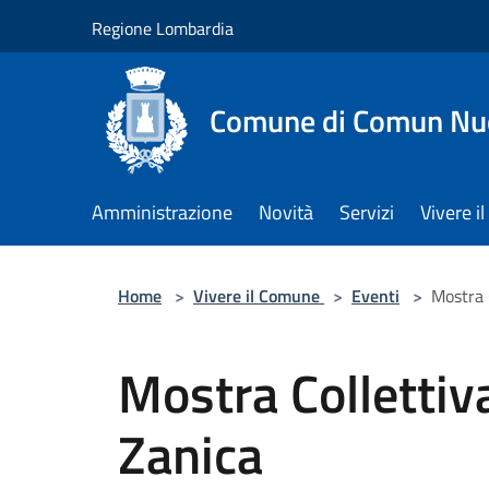
Salta al contenuto principale
Regione Lombardia
Comune di Comun Nu
Amministrazione
Novità
Servizi
Vivere 
Home
>
Vivere il Comune
>
Eventi
>
Mostra C
Mostra Collettiva
Zanica