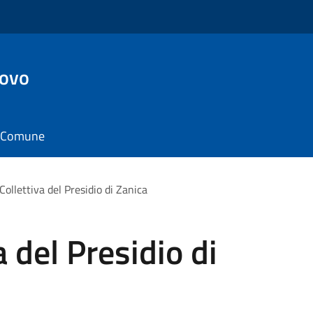
ovo
il Comune
ollettiva del Presidio di Zanica
 del Presidio di