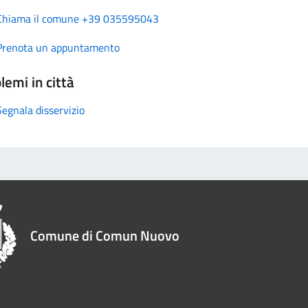
Chiama il comune +39 035595043
Prenota un appuntamento
lemi in città
Segnala disservizio
Comune di Comun Nuovo