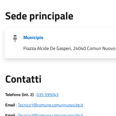
Sede principale
Municipio
Piazza Alcide De Gasperi, 24040 Comun Nuovo B
Utili
Contatti
Telefono (int. 2)
:
035 595043
Email
:
Tecnico1@comune.comunnuovo.bg.it
Email
:
Tecnico2@comune.comunnuovo.bg.it