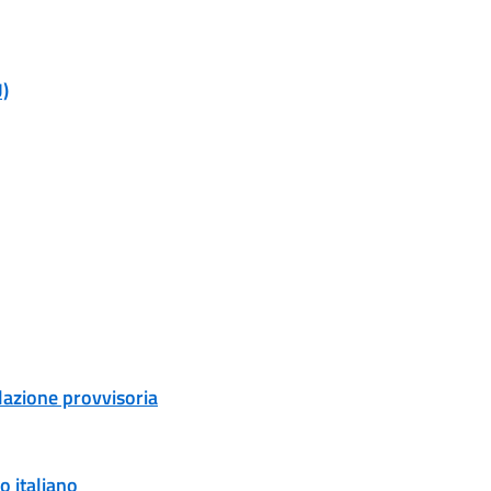
U)
ulazione provvisoria
o italiano