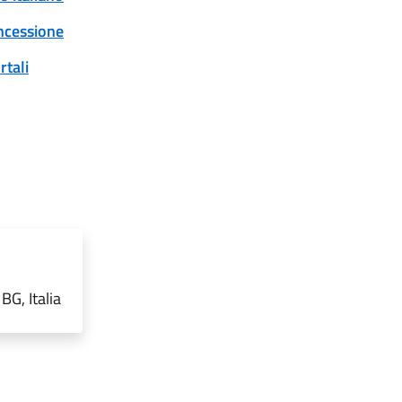
oncessione
rtali
G, Italia