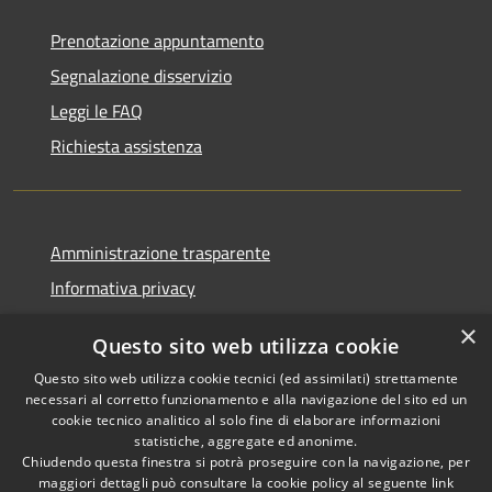
Prenotazione appuntamento
Segnalazione disservizio
Leggi le FAQ
Richiesta assistenza
Amministrazione trasparente
Informativa privacy
Note legali
×
Questo sito web utilizza cookie
Dichiarazione di accessibilità
Questo sito web utilizza cookie tecnici (ed assimilati) strettamente
necessari al corretto funzionamento e alla navigazione del sito ed un
cookie tecnico analitico al solo fine di elaborare informazioni
statistiche, aggregate ed anonime.
Chiudendo questa finestra si potrà proseguire con la navigazione, per
RSS
Copyright © 2026 • Comune di
maggiori dettagli può consultare la cookie policy al seguente
link