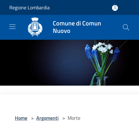
Salta al contenuto principale
Regione Lombardia
Comune di Comun
Nuovo
Home
>
Argomenti
>
Morte